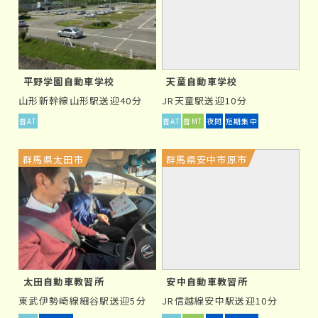
1日の休みも無く、とにかく最短卒業を目指す合宿免許と
異なり、教習日数を十分に確保ができる通学免許では、
焦らず確実な運転スキルを身につけることができます。
平野学園自動車学校
天童自動車学校
山形新幹線山形駅送迎40分
JR天童駅送迎10分
④
年間通じて教習料金に変動が無い
普AT
普AT
普MT
夜間
短期集中
合宿免許の教習料金が時期により大きく変動し、繁忙期
群馬県太田市
群馬県安中市原市
と閑散期で料金差が15万円以上に及ぶ一方で、通学免許
は入所時期に関係なく一律料金が設定されます。ハイシ
ーズン（繁忙期）しか入所できない方にとっては、その点
有利かもしれません。
通学免許（通い）のデメリット
は？
太田自動車教習所
安中自動車教習所
通学免許は、自分の生活スタイルに合わせて教習が進
東武伊勢崎線細谷駅送迎5分
JR信越線安中駅送迎10分
む点で魅力的ですが、短期卒業を目指す合宿免許より教