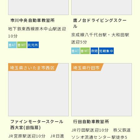
モチベーションが低下する可能性があります。
市川中央自動車教習所
鷹ノ台ドライビングスクー
ル
合宿免許のメリットは？
地下鉄東西線原木中山駅送迎
京成線八千代台駅・大和田駅
10分
合宿免許は、最低で2週間ほどのまとまった休みが必要
送迎5分
ですが、教習スケジュールが固定されその分短期間での
普AT
普MT
託児所
普AT
普MT
夜間
短期集中
免許取得が可能になります。
①
短期間で免許取得できる
埼玉県さいたま市西区
埼玉県行田市
教習所が予め全期間のスケジュールを組み、合宿生は泊
まり込みで短期集中的に教習を受講ができます。これで、
短期間での免許取得が可能になります。
②
免許費用が抑えられる
ファインモータースクール
行田自動車教習所
西大宮(旧指扇)
JR行田駅送迎10分 秩父鉄道
合宿免許は、宿泊費・食事代・交通費が含まれるケース
JR宮原駅送迎10分 JR日進
ソシオ流通センター駅徒歩5