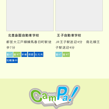
③
両親が心配する方
特に、女性の親御様に多い傾向がありますが、長期間自
北豊島園自動車学校
王子自動車学校
宅を離れる事を両親が心配される場合も、毎回日帰りで
自宅から通う通学免許が適していると言えます。
都営大江戸線練馬春日町駅徒
JR王子駅送迎4分 南北線王
歩7分
子駅送迎4分
普AT
普MT
早朝
夜間
託児所
普AT
普MT
まとめ
短期集中
通学免許と合宿免許のどちらを選ぶかは、あなたのライ
フスタイルや性格、また優先したい内容によって異なって
きます。それぞれのメリットとデメリットを比較してみ
て、自分に合った方法で運転免許を取得しましょう。
▶山形県の教習所一覧へ
▶東京都の教習所一覧へ
▶神奈川県の教習所一覧へ