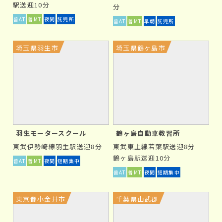
が多く、総合的に費用を抑えられている可能性も高いで
駅送迎10分
分
す。また、お得な割引やキャンペーンが出る可能性もあ
普AT
普MT
夜間
託児所
普AT
普MT
早朝
託児所
り、さらにお得になります。
埼玉県羽生市
埼玉県鶴ヶ島市
③
旅行気分になる事も
教習所は、有名な観光地に近い場所にもあります。入校
後は、教習の合間や合宿終了後に、周辺の観光地を訪れ
る事も可能です。
羽生モータースクール
鶴ヶ島自動車教習所
合宿免許のデメリットは？
東武伊勢崎線羽生駅送迎8分
東武東上線若葉駅送迎8分
鶴ヶ島駅送迎10分
合宿免許は、短期間で免許取得できて魅力的に映ります
普AT
普MT
夜間
短期集中
が、メリットばかりだけではありません。デメリットま
普AT
普MT
夜間
短期集中
で理解しておくことも必要不可欠です。
東京都小金井市
千葉県山武郡
①
まとまった期間の確保が必要