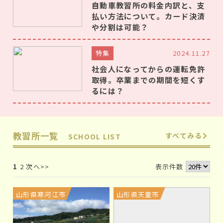
できる機会が多く、運転に自信がない方も安心して運転
自動車教習所の料金内訳と、支
技術を習得できます。
払い方法について。カード決済
や分割は可能？
①自分のペースで教習所へ通える
特集
2024.11.27
教習所へ毎回通う「通学免許」は、毎日の学校にアルバ
社会人になってからの運転免許
イト・塾や習い事に部活・サークル活動と大忙しの方で
取得。卒業までの期間を短くす
も、空いた時間を使って教習所へ通えます。今の生活スタ
るには？
イルを崩さずに、教習所通いとの両立が図れます。
②
慣れた道路で練習できる
教習所一覧
すべてみる
SCHOOL LIST
自宅近くの教習所へ通えば、毎回日々の生活圏で路上教
習を行います。そのため、自分の知っている道を通る安心
1
2
次へ>>
表示件数
感があります。また、免許取得後に近隣を運転する際に
注意しておきたいポイントも、しっかりと学べます。
山形県寒河江市
山形県天童市
③
運転スキル習得に時間を費やせる