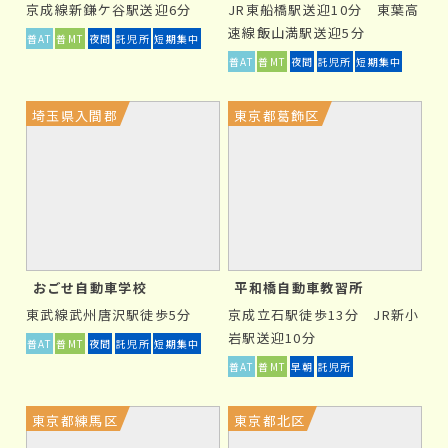
京成線新鎌ケ谷駅送迎6分
JR東船橋駅送迎10分 東葉高
キュラム・試験に合格しているため、ご心配には及びま
速線飯山満駅送迎5分
普AT
普MT
夜間
託児所
短期集中
せん。
普AT
普MT
夜間
託児所
短期集中
通学免許が向いている方は？
埼玉県入間郡
東京都葛飾区
①
住み慣れた地元で運転技術を付けたい方
普段から利用している道路で運転練習ができるため、教
習を通じて地元の道路状況に慣れることが可能です。
おごせ自動車学校
平和橋自動車教習所
東武線武州唐沢駅徒歩5分
京成立石駅徒歩13分 JR新小
②
自分のペースで学びたい方
岩駅送迎10分
普AT
普MT
夜間
託児所
短期集中
普AT
普MT
早朝
託児所
通学免許は、まとまった連続休みを取るのが難しい方は
もちろんですが、自分のペースで教習を進めることができ
東京都練馬区
東京都北区
るため、運転をじっくり学びたい方におすすめです。