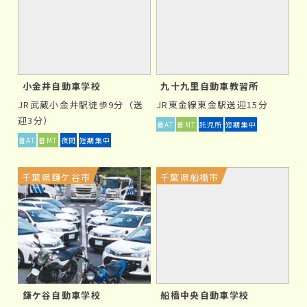
合宿免許は、最低でも2週間程度の期間がかかります。そ
のため、春休み・夏休み・冬休みと、ある程度まとまった
長期休暇を確保しておく必要があります。
小金井自動車学校
九十九里自動車教習所
②
ホームシックにかかる可能性
JR武蔵小金井駅徒歩9分（送
JR東金線東金駅送迎15分
迎3分）
普AT
普MT
託児所
短期集中
自宅を離れ、初めて訪れる場所で生活をするため、ホー
普AT
普MT
夜間
短期集中
ムシックになる方もいます。また、周りの人とのコミュ
ニケーションが上手くいかず、孤独感を感じる方もいま
す。
千葉県鎌ケ谷市
千葉県船橋市
③
運転技術が定着しにくい
合宿免許は、通学免許に比べて短期間で詰め込み型で教
習していきます。教習所に通う期間が短く、通学免許で
じっくり運転スキルを学ぶやり方と異なります。但し、
鎌ケ谷自動車学校
船橋中央自動車学校
法律で定められた教習を全て行い、通学免許と同じカリ