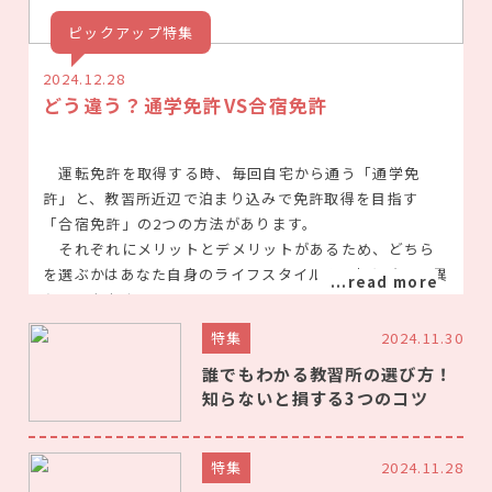
ピックアップ特集
2024.12.28
どう違う？通学免許VS合宿免許
運転免許を取得する時、毎回自宅から通う「通学免
許」と、教習所近辺で泊まり込みで免許取得を目指す
「合宿免許」の2つの方法があります。
それぞれにメリットとデメリットがあるため、どちら
を選ぶかはあなた自身のライフスタイルや目標によって異
なってきます。
それとなく分かっている通学免許と合宿免許の違いに
特集
2024.11.30
ついて、深掘りをしていきます。
誰でもわかる教習所の選び方！
知らないと損する3つのコツ
通学免許（通い）のメリット
は？
通学免許は、合宿免許に比べて繰り返し運転の練習が
特集
2024.11.28