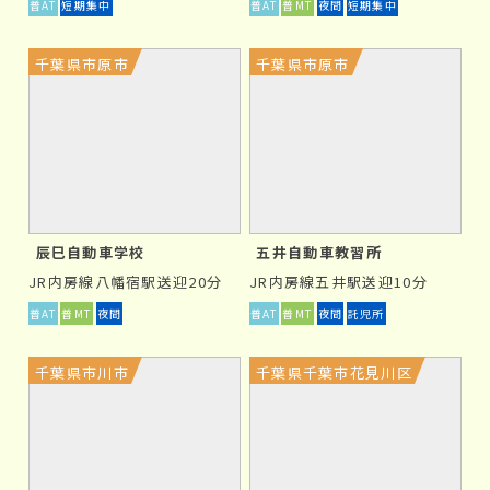
普AT
短期集中
普AT
普MT
夜間
短期集中
習ペースがゆっくりに感じられるかもしれません。
①
日数がかかる
千葉県市原市
千葉県市原市
合宿免許の様に、短期集中型で教習を受けられないた
め、免許取得までにある程度の期間を要します。
②
繁忙期は計画通りに教習が進まない
辰巳自動車学校
五井自動車教習所
特に、夏休みや春休み等の繁忙期は技能教習の予約が取
JR内房線八幡宿駅送迎20分
JR内房線五井駅送迎10分
りにくくなります。そのため、この時期に入所された場
普AT
普MT
夜間
普AT
普MT
夜間
託児所
合は閑散期に入所するよりも教習期間が長引く傾向にあ
ります。
千葉県市川市
千葉県千葉市花見川区
③
モチベーション維持が大変
教習が長期に及ぶ事もあるため、教習途中で少なからず