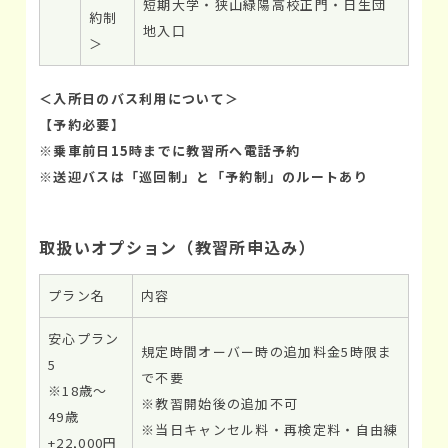
短期大学・狭山緑陽高校正門・日生団
約制
地入口
＞
＜入所日のバス利用について＞
【予約必要】
※乗車前日15時までに教習所へ電話予約
※送迎バスは「巡回制」と「予約制」のルートあり
取扱いオプション（教習所申込み）
プラン名
内容
安心プラン
規定時間オーバー時の追加料金5時限ま
5
で不要
※18歳～
※教習開始後の追加不可
49歳
※当日キャンセル料・再検定料・自由練
+22,000円