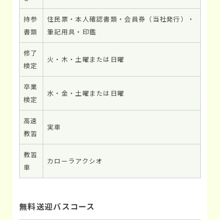
持参
住民票・本人確認書類・会員券（当社発行）・
書類
筆記用具・印鑑
修了
火・木・土曜または日曜
検定
卒業
水・金・土曜または日曜
検定
高速
実車
教習
教習
カローラアクシオ
車
無料送迎バスコース