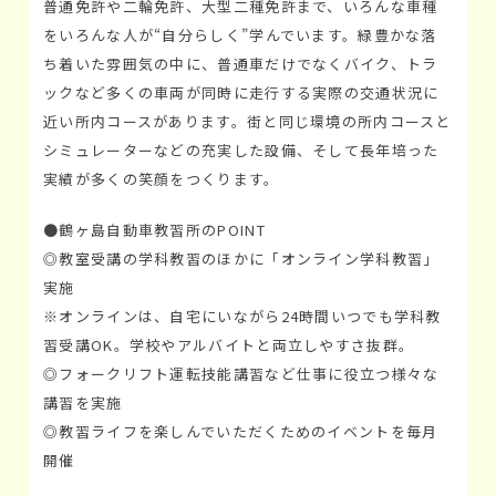
普通免許や二輪免許、大型二種免許まで、いろんな車種
をいろんな人が“自分らしく”学んでいます。緑豊かな落
ち着いた雰囲気の中に、普通車だけでなくバイク、トラ
ックなど多くの車両が同時に走行する実際の交通状況に
近い所内コースがあります。街と同じ環境の所内コースと
シミュレーターなどの充実した設備、そして長年培った
実績が多くの笑顔をつくります。
●鶴ヶ島自動車教習所のPOINT
◎教室受講の学科教習のほかに「オンライン学科教習」
実施
※オンラインは、自宅にいながら24時間いつでも学科教
習受講OK。学校やアルバイトと両立しやすさ抜群。
◎フォークリフト運転技能講習など仕事に役立つ様々な
講習を実施
◎教習ライフを楽しんでいただくためのイベントを毎月
開催