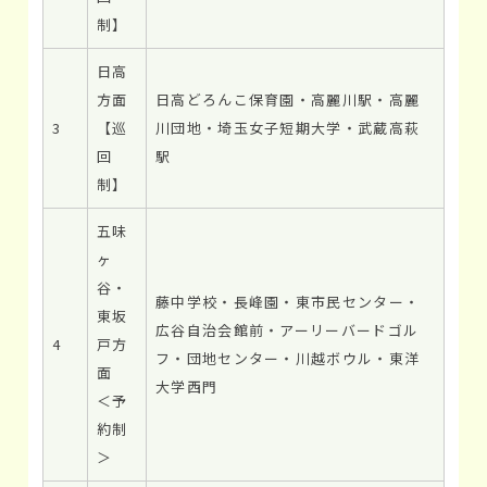
制】
日高
方面
日高どろんこ保育園・高麗川駅・高麗
3
【巡
川団地・埼玉女子短期大学・武蔵高萩
回
駅
制】
五味
ヶ
谷・
藤中学校・長峰園・東市民センター・
東坂
広谷自治会館前・アーリーバードゴル
4
戸方
フ・団地センター・川越ボウル・東洋
面
大学西門
＜予
約制
＞