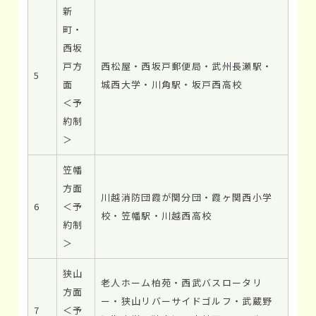
新
町・
西坂
戸方
西松屋・西坂戸郵便局・武州長瀬駅・
5
面
城西大学・川角駅・坂戸西高校
＜予
約制
＞
笠幡
方面
川越消防団霞が関分団・霞ヶ関西小学
6
＜予
校・笠幡駅・川越西高校
約制
＞
狭山
老人ホーム柏苑・西武バスロータリ
方面
ー・狭山リバーサイドゴルフ・武蔵野
7
＜予