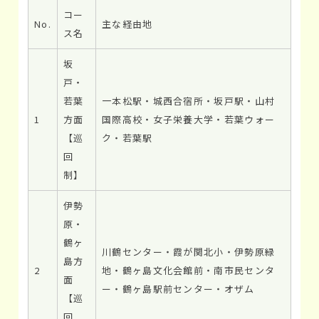
コー
No.
主な経由地
ス名
坂
戸・
若葉
一本松駅・城西合宿所・坂戸駅・山村
1
方面
国際高校・女子栄養大学・若葉ウォー
【巡
ク・若葉駅
回
制】
伊勢
原・
鶴ヶ
川鶴センター・霞が関北小・伊勢原緑
島方
2
地・鶴ヶ島文化会館前・南市民センタ
面
ー・鶴ヶ島駅前センター・オザム
【巡
回