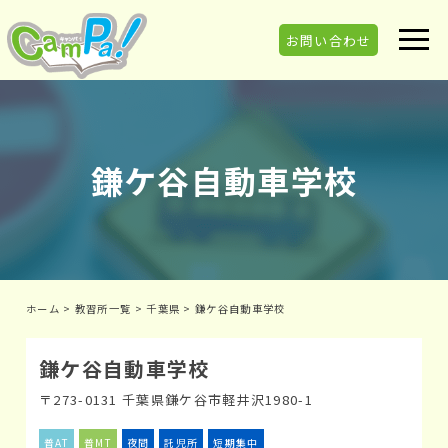
お問い合わせ
鎌ケ谷自動車学校
ホーム
>
教習所一覧
>
千葉県
>
鎌ケ谷自動車学校
鎌ケ谷自動車学校
〒273-0131 千葉県鎌ケ谷市軽井沢1980-1
普AT
普MT
夜間
託児所
短期集中