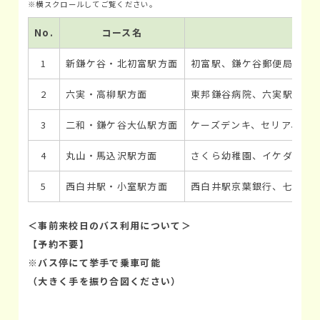
No.
コース名
1
新鎌ケ谷・北初富駅方面
初富駅、鎌ケ谷郵便局、東
2
六実・高柳駅方面
東邦鎌谷病院、六実駅、さ
3
二和・鎌ケ谷大仏駅方面
ケーズデンキ、セリア、北
4
丸山・馬込沢駅方面
さくら幼稚園、イケダオート
5
西白井駅・小室駅方面
西白井駅京葉銀行、七次台
＜事前来校日のバス利用について＞
【予約不要】
※バス停にて挙手で乗車可能
（大きく手を振り合図ください）