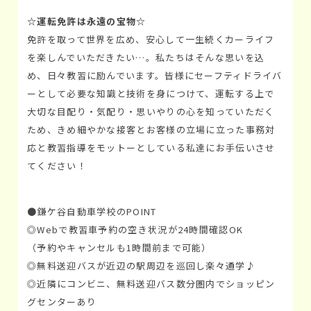
☆運転免許は永遠の宝物☆
免許を取って世界を広め、安心して一生続くカーライフ
を楽しんでいただきたい…。私たちはそんな思いを込
め、日々教習に励んでいます。皆様にセーフティドライバ
ーとして必要な知識と技術を身につけて、運転する上で
大切な目配り・気配り・思いやりの心を知っていただく
ため、きめ細やかな接客とお客様の立場に立った事務対
応と教習指導をモットーとしている私達にお手伝いさせ
てください！
●鎌ケ谷自動車学校のPOINT
◎Webで教習車予約の空き状況が24時間確認OK
（予約やキャンセルも1時間前まで可能）
◎無料送迎バスが近辺の駅周辺を巡回し楽々通学♪
◎近隣にコンビニ、無料送迎バス数分圏内でショッピン
グセンターあり