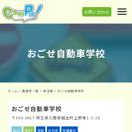
お問い合わせ
おごせ自動車学校
ホーム
>
教習所一覧
>
埼玉県
>
おごせ自動車学校
おごせ自動車学校
〒350-0417 埼玉県入間郡越生町上野東1-3-18
普AT
普MT
夜間
託児所
短期集中