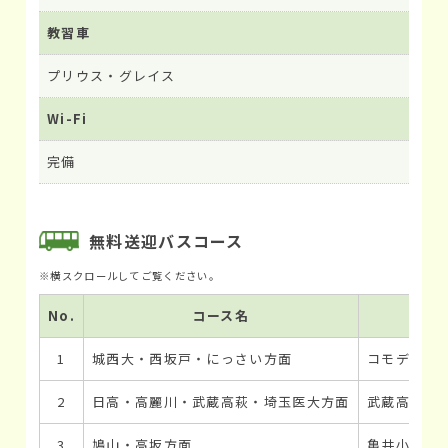
教習車
プリウス・グレイス
Wi-Fi
完備
無料送迎バスコース
No.
コース名
1
城西大・西坂戸・にっさい方面
コモディイ
2
日高・高麗川・武蔵高萩・埼玉医大方面
武蔵高萩駅
3
鳩山・高坂方面
亀井小学校