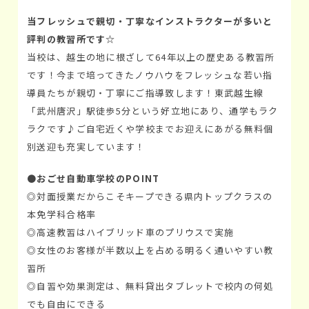
当フレッシュで親切・丁寧なインストラクターが多いと
評判の教習所です☆
当校は、越生の地に根ざして64年以上の歴史ある教習所
です！今まで培ってきたノウハウをフレッシュな若い指
導員たちが親切・丁寧にご指導致します！東武越生線
「武州唐沢」駅徒歩5分という好立地にあり、通学もラク
ラクです♪ご自宅近くや学校までお迎えにあがる無料個
別送迎も充実しています！
●
おごせ自動車学校のPOINT
◎対面授業だからこそキープできる県内トップクラスの
本免学科合格率
◎高速教習はハイブリッド車のプリウスで実施
◎女性のお客様が半数以上を占める明るく通いやすい教
習所
◎自習や効果測定は、無料貸出タブレットで校内の何処
でも自由にできる