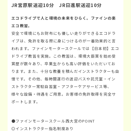
JR宮原駅送迎10分 JR日進駅送迎10分
エコドライブで人と環境の未来をひらく。ファインの楽
エコ教習。
安全で環境にもお財布にも優しい走りができるエコドラ
イブは、免許を取る際に身につけるのが一番効果的と言
われます。ファインモータースクールでは【日本初】エコ
ドライブ教習を実施。この教習は、環境大臣賞を始め受
賞歴が数々あり、卒業生からも高い評価をいただいてお
ります。また、十分な教養を積んだインストラクターも自
慢です。その他、毎時間運行の送迎バスや託児室・イン
ストラクター常駐自習室・アフターケアサービス等、
様々な設備・待遇をご用意。お客様の免許取得を完全サ
ポートします。
●ファインモータースクール西大宮のPOINT
◎インストラクター指名制度あり