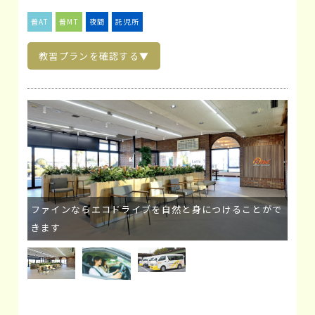
普AT
普MT
夜間
託児所
教習プランを確認する▼
ファインならエコドライブを自然と身につけることがで
きます