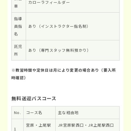
カローラフィールダー
車
指導
員指
あり（インストラクター指名制）
名
託児
あり（専門スタッフ無料預かり）
所
※
教習時間や定休日は月により変更の場合あり（要入所
時確認）
無料送迎バスコース
No.
コース名
主な経由地
宮原・上尾駅
JR宮原駅西口・JR上尾駅西口
1