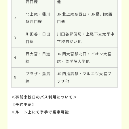
西口線
他
北上尾・桶川
JR北上尾駅西口・JR桶川駅西
2
駅西口線
口他
川田谷・日出
川田谷郵便局・上尾市立太平中
3
谷線
学校向かい他
西大宮・日進
JR西大宮駅北口・イオン大宮
4
線
店・聖学院大学他
プラザ・指扇
JR西指扇駅・マルエツ大宮プ
5
線
ラザ他
＜事前来校日のバス利用について＞
【予約不要】
※ルート上にて挙手で乗車可能