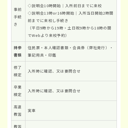
◇説明会10時開始｜入所前日までに来校
事前
◇説明会13時or16時開始｜入所当日開始2時間
手続
前までに来校し手続き
き
（平日9時から19時・土日祝9時から18時の間
でWebより来校予約）
持参
住民票・本人確認書類・会員券（弊社発行）・
書類
筆記用具・印鑑
修了
入所時に確認、又は要問合せ
検定
卒業
入所時に確認、又は要問合せ
検定
高速
実車
教習
教習