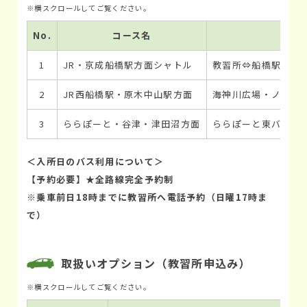
No.
コース名
1
JR・京成船橋駅方面シャトル
教習所⇔船橋駅間直通
2
JR西船橋駅・原木中山駅方面
海神川広場・ノザワ
3
ららぽーと・谷津・津田沼方面
ららぽーと東バス停
＜入所日のバス利用について＞
【予約必要】★全路線完全予約制
※乗車前日18時までに教習所へ電話予約（日曜17時ま
で）
取扱いオプション（教習所申込み）