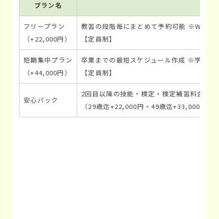
プラン名
フリープラン
教習の段階毎にまとめて予約可能 ※Web
（+22,000円）
【定員制】
短期集中プラン
卒業までの最短スケジュール作成 ※学科試
（+44,000円）
【定員制】
2回目以降の技能・検定・検定補習料金一切
安心パック
（29歳迄+22,000円・49歳迄+33,000円）