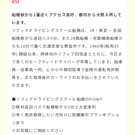
8分
船橋駅から1番近くアクセス良好。都内から大勢入所して
います。
ソフィアドライビングスクール船橋は、JR・東武・ 京成
船橋駅から送迎バス5分、またJR西船橋・京葉線南船橋か
らも10分で着く交通至便な教習所です。1960年(昭和35
年) 開設以来、姉妹校のソフィア四街道とともに、今日ま
で多くのセーフティードライバーが卒業しています。指導
員・従業員一同、心からの親切指導で皆様の運転免許取
得を、また取得後のカーライフのお手伝いをさせていた
だきます。
●ソフィアドライビングスクール船橋のPOINT
◎無料送迎バスで船橋駅から5分と大変便利
◎早く免許取得したい方向けに短期集中プランオプショ
ンあり
※お気軽にご相談ください