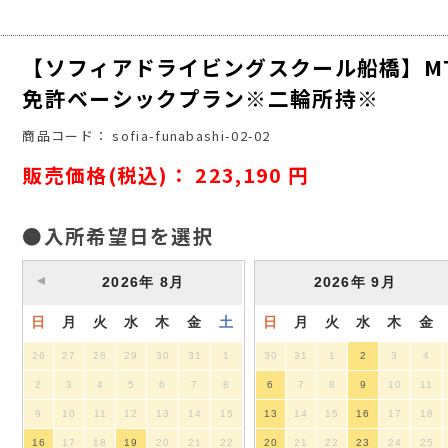
【ソフィアドライビングスクール船橋】M
免許ベーシックプラン※二輪所持※
商品コード：
sofia-funabashi-02-02
販売価格(税込)：
223,190
円
●入所希望日を選択
2026
年
8月
2026
年
9月
日
月
火
水
木
金
土
日
月
火
水
木
金
26
27
28
29
30
31
1
30
31
1
2
3
4
2
3
4
5
6
7
8
6
7
8
9
10
11
9
10
11
12
13
14
15
13
14
15
16
17
18
16
17
18
19
20
21
22
20
21
22
23
24
25