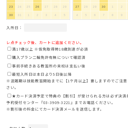
23
24
25
26
27
28
29
27
28
29
30
1
2
30
31
1
2
3
4
5
4
5
6
7
8
9
入所日：
レ点チェック後、カートに追加ください。
満17歳以上 ※仮免取得時18歳到達が必須
購入プラン二輪免許有無について確認済
事前手続きある教習所の来校は支払い後
最短入所日は本日より5日後以降
※混雑期は技能教習開始までに【1ケ月以上】要しますのでご注意
さい。
★カード決済予定で特典の【割引】が受けられる方は必ず決済
予約受付センター『03-3909-3221』までお電話ください。
※割引後の料金にてカード決済メールを送信します。