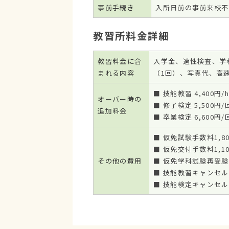
事前手続き
入所日前の事前来校不
教習所料金詳細
教習料金に含
入学金、適性検査、学
まれる内容
（1回）、写真代、高
■ 技能教習 4,400円
オーバー時の
■ 修了検定 5,500円
追加料金
■ 卒業検定 6,600円
■ 仮免試験手数料1,8
■ 仮免交付手数料1,1
その他の費用
■ 仮免学科試験再受験
■ 技能教習キャンセル料
■ 技能検定キャンセル料