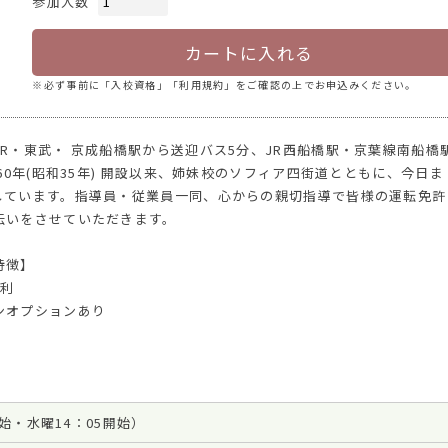
参加人数
カートに入れる
※必ず事前に「入校資格」「利用規約」をご確認の上でお申込みください。
R・東武・ 京成船橋駅から送迎バス5分、JR西船橋駅・京葉線南船橋
60年(昭和35年) 開設以来、姉妹校のソフィア四街道とともに、今日ま
しています。指導員・従業員一同、心からの親切指導で皆様の運転免許
伝いをさせていただきます。
特徴】
便利
ンオプションあり
開始・水曜14：05開始）