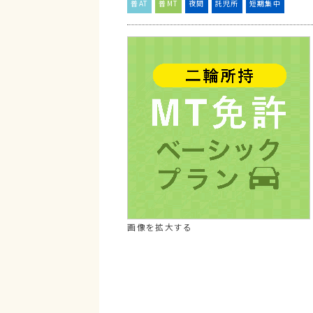
普AT
普MT
夜間
託児所
短期集中
画像を拡大する