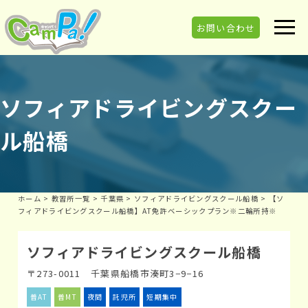
お問い合わせ
ソフィアドライビングスクー
ル船橋
ホーム
>
教習所一覧
>
千葉県
>
ソフィアドライビングスクール船橋
>
【ソ
フィアドライビングスクール船橋】AT免許ベーシックプラン※二輪所持※
ソフィアドライビングスクール船橋
〒273-0011 千葉県船橋市湊町3−9−16
普AT
普MT
夜間
託児所
短期集中