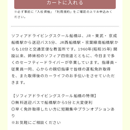
カートに入れる
※必ず事前に「入校資格」「利用規約」をご確認の上でお申込みく
ださい。
ソフィアドライビングスクール船橋は、JR・東武・ 京成
船橋駅から送迎バス5分、JR西船橋駅・京葉線南船橋駅か
らも10分と交通至便な教習所です。1960年(昭和35年) 開
設以来、姉妹校のソフィア四街道とともに、今日まで多
くのセーフティードライバーが卒業しています。指導員・
従業員一同、心からの親切指導で皆様の運転免許取得
を、また取得後のカーライフのお手伝いをさせていただ
きます。
【ソフィアドライビングスクール船橋の特徴】
◎無料送迎バスで船橋駅から5分と大変便利
◎早く免許取得したい方に短期集中プランオプションあ
り
※お気軽にご相談ください