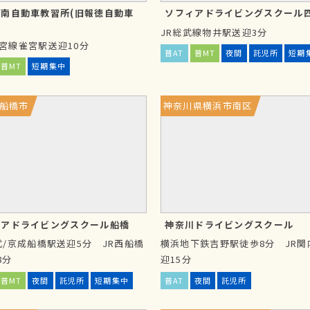
南自動車教習所(旧報徳自動車
ソフィアドライビングスクール
JR総武線物井駅送迎3分
活圏で路上教習を行います。その
都宮線雀宮駅送迎10分
あります。また、免許取得後に近
普AT
普MT
夜間
託児所
短期
普MT
短期集中
トも、しっかりと学べます。
船橋市
神奈川県横浜市南区
す合宿免許と異なり、教習日数
ず確実な運転スキルを身につける
ィアドライビングスクール船橋
神奈川ドライビングスクール
東武/京成船橋駅送迎5分 JR西船橋
横浜地下鉄吉野駅徒歩8分 JR関
8分
迎15分
動し、繁忙期と閑散期で料金差が
時期に関係なく一律料金が設定さ
普MT
夜間
託児所
短期集中
普AT
夜間
託児所
できない方にとっては、その点有