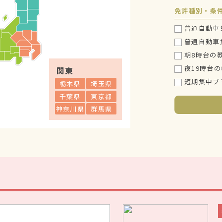
免許種別・条
普通自動車免
普通自動車免
朝8時台の
夜19時台
関東
短期集中プ
栃木県
埼玉県
千葉県
東京都
神奈川県
群馬県