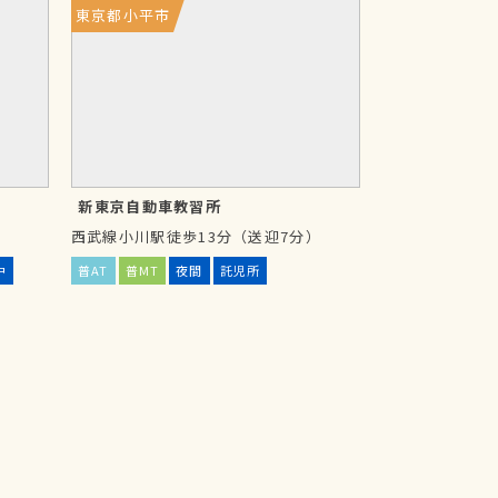
東京都小平市
新東京自動車教習所
西武線小川駅徒歩13分（送迎7分）
中
普AT
普MT
夜間
託児所