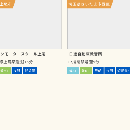
上尾市
埼玉県さいたま市西区
リット
は？
て教習が進む点で魅力的です
ースがゆっくりに感じられるかも
インモータースクール上尾
日進自動車教習所
崎線上尾駅送迎15分
JR指扇駅送迎5分
普MT
夜間
託児所
普AT
普MT
早朝
夜間
短期集
られないため、免許取得までにあ
い
習の予約が取りにくくなります。
散期に入所するよりも教習期間が