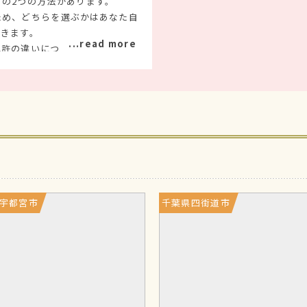
の2つの方法があります。
め、どちらを選ぶかはあなた自
てきます。
許の違いについて、深掘りをし
ット
は？
転の練習ができる機会が多く、
習得できます。
宇都宮市
千葉県四街道市
学校にアルバイト・塾や習い事に
いた時間を使って教習所へ通えま
通いとの両立が図れます。