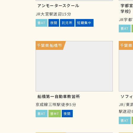
②
慣れた道路で練習できる
アンモータースクール
宇都宮
学校)
JR大宮駅送迎15分
自宅近くの教習所へ通えば、毎回日々の生
JR宇
ため、自分の知っている道を通る安心感が
普AT
夜間
託児所
短期集中
普AT
隣を運転する際に注意しておきたいポイン
千葉県船橋市
千葉県
③
運転スキル習得に時間を費やせる
1日の休みも無く、とにかく最短卒業を目指
を十分に確保ができる通学免許では、焦ら
ことができます。
船橋第一自動車教習所
ソフ
④
年間通じて教習料金に変動が無い
京成線三咲駅徒歩5分
JR/
駅送迎
合宿免許の教習料金が時期により大きく変
普AT
普MT
夜間
15万円以上に及ぶ一方で、通学免許は入所
普AT
れます。ハイシーズン（繁忙期）しか入所