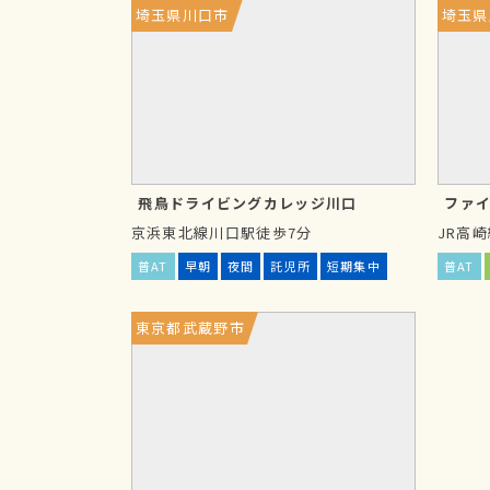
利かもしれません。
埼玉県川口市
埼玉県
通学免許（通い）のデメ
通学免許は、自分の生活スタイルに合わせ
が、短期卒業を目指す合宿免許より教習ペ
しれません。
飛鳥ドライビングカレッジ川口
ファ
京浜東北線川口駅徒歩7分
JR高
①
日数がかかる
普AT
早朝
夜間
託児所
短期集中
普AT
合宿免許の様に、短期集中型で教習を受け
る程度の期間を要します。
東京都武蔵野市
②
繁忙期は計画通りに教習が進まな
特に、夏休みや春休み等の繁忙期は技能教
そのため、この時期に入所された場合は閑