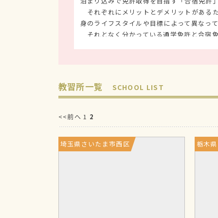
泊まり込みで免許取得を目指す「合宿免許」
それぞれにメリットとデメリットがあるた
身のライフスタイルや目標によって異なっ
それとなく分かっている通学免許と合宿免
ていきます。
通学免許（通い）のメリ
教習所一覧
SCHOOL LIST
通学免許は、合宿免許に比べて繰り返し運
運転に自信がない方も安心して運転技術を
<<前へ
1
2
①自分のペースで教習所へ通える
埼玉県さいたま市西区
栃木県
教習所へ毎回通う「通学免許」は、毎日の
部活・サークル活動と大忙しの方でも、空
す。今の生活スタイルを崩さずに、教習所