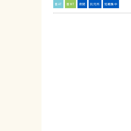
普AT
普MT
夜間
託児所
短期集中