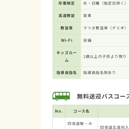
卒業検定
水・日曜（指定日除く）
高速教習
実車
教習車
マツダ教習車（デミオ）
Wi-Fi
完備
キッズルー
2歳以上の子供より預り
ム
指導員指名
指導員指名制あり
無料送迎バスコー
No.
コース名
四街道駅・み
四街道北高校入