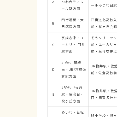
A
つわ台モノレ
ールみつわ台駅
ール駅方面
四街道駅・大
四街道北高校入
B
日病院方面
前・桜ヶ丘会
京成志津・ユ
そうクリニック
C
ーカリ・ 臼井
前・ユーカリヶ
駅方面
前・生谷交差点
JR物井駅経
JR物井駅・敬
D
由・JR/京成佐
前・佐倉高校前
倉駅方面
JR物井/佐倉
JR物井駅・敬
E
駅・藤治台・
口・麻賀多神
松ヶ丘方面
めいわ・若松
旭小学校・旭