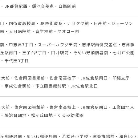
・JR都賀駅西・鎌池交差点・自衛隊前
口・四街道高校裏・JR四街道駅・ナリタヤ前・日産前・ジェーソン
館前・大日病院前・盲学校前・ヤオコー前
前・中志津7丁目・スーパーカワグチ前・志津駅南側交差点・志津駅
丘駅南口・王子台5丁目・臼井駅前・そめい野消防署前・七井戸公園
・千代田3丁目
愛大前・佐倉南図書館前・佐倉南高校下・JR佐倉駅南口・印旛支庁
・京成佐倉駅前・市立図書館前駅・JR佐倉駅北口
愛大前・佐倉南図書館前・佐倉南高校上・JR佐倉駅南口・工業団地入
社・藤治台団地・松ヶ丘団地・くるみ幼稚園
ヶ丘郵便局前・めいわ郵便局前・若松台小学校・家畜市場前・和良比小