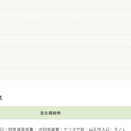
ス
主な経由地
口・四街道高校裏・JR四街道駅・ナリタヤ前・山王中入口・モノレ