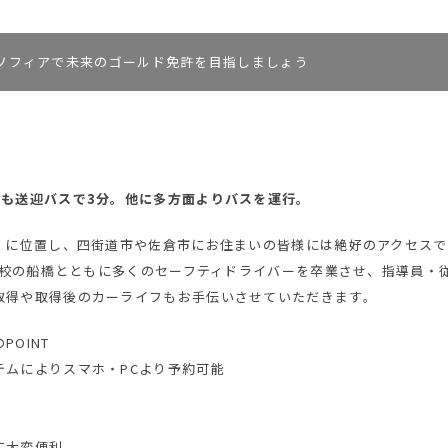
ソフィアで未来のゴールド免許を目指しましょう
らも送迎バスで3分。他に多方面よりバスを運行。
近くに位置し、四街道市や佐倉市にお住まいの皆様には絶好のアクセスで
姉妹校の船橋とともに多くのセーフティドライバーを卒業させ、指導員・
取得や取得後のカーライフもお手伝いさせていただきます。
OINT
テムによりスマホ・PCより予約可能
に大変便利