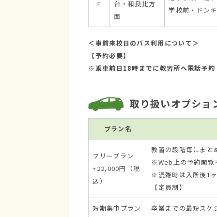
F
台・和良比方
学校前・ドン
面
＜事前来校日のバス利用について＞
【予約必要】
※乗車前日18時までに教習所へ電話予約
取り扱いオプショ
プラン名
教習の段階毎にまと
フリープラン
※Web上の予約閲覧
+22,000円（税
※混雑時は入所後1
込）
【定員制】
短期集中プラン
卒業までの最短スケ