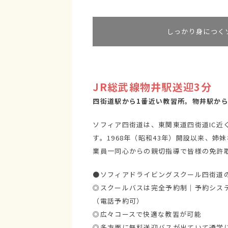
しっかり身につく
JR総武線物井駅送迎3分
四街道駅から1番近い教習所。物井駅か
ソフィア四街道は、東関東道四街道IC
す。1968年（昭和43年）開設以来、
業員一同心からの親切指導で皆様の免許
●ソフィアドライビングスクール四街道のP
◎スクールバスは完全予約制｜予約シス
（電話予約可）
◎広々コースで快適な教習が可能
◎多方面に無料送迎バスが出ていて通学