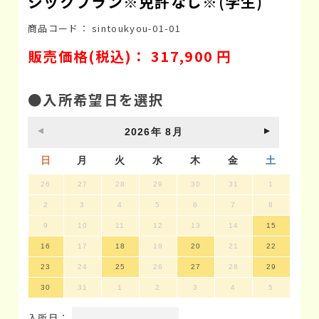
シックプラン※免許なし※(学生)
商品コード：
sintoukyou-01-01
販売価格(税込)：
317,900
円
●入所希望日を選択
2026
年
8月
日
月
火
水
木
金
土
26
27
28
29
30
31
1
2
3
4
5
6
7
8
9
10
11
12
13
14
15
16
17
18
19
20
21
22
23
24
25
26
27
28
29
30
31
1
2
3
4
5
入所日：