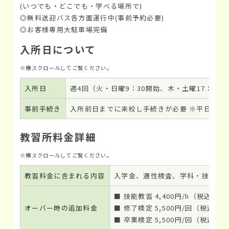
(いつでも・どこでも・学べる場所で)
◎無料送迎バス各方面運行中(事前予約必要)
◎お客様専用大駐車場完備
入所日について
入所日
週4回（火・日曜9：30開始、木・土曜17：30
事前手続き
入所前日までに来校し手続きが必要 ※平日・祝日9：
教習所料金詳細
教習料金に含まれる内容
入学金、適性検査、学科・技能教
■ 技能教習 4,400円/h（税込）
オーバー時の追加料金
■ 修了検定 5,500円/回（税込）
■ 卒業検定 5,500円/回（税込）