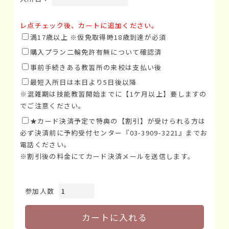
レ点チェック後、カートに追加ください。
満17歳以上 ※仮免取得時18歳到達が必須
購入プラン二輪免許有無について確認済
事前手続きある教習所の来校は支払い後
最短入所日は本日より5日後以降
※混雑期は技能教習開始までに【1ケ月以上】要しますの
でご注意ください。
★カード決済予定で特典の【割引】が受けられる方は
必ず決済前に予約受付センター『03-3909-3221』までお
電話ください。
※割引後の料金にてカード決済メールを送信します。
参加人数
カートに入れる