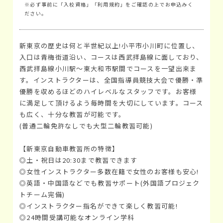
※必ず事前に「入校資格」「利用規約」をご確認の上でお申込みく
ださい。
新東京の歴史は何と半世紀以上!小平市小川町に位置し、
入口は青梅街道沿い、コースは西武拝島線に面しており、
西武拝島線小川駅～東大和市駅間でコースを一望出来ま
す。インストラクターは、全国指導員競技大会で優勝・準
優勝を収めるほどのハイレベルなスタッフです。お客様
に満足して頂けるよう毎時間を大切にしています。コース
も広く、十分な教習が可能です。
(普通二輪免許なしでも大型二輪教習可能)
【新東京自動車教習所の特徴】
◎土・祝日は20:30まで教習できます
◎女性インストラクター多数在籍で女性のお客様も安心!
◎英語・中国語などでも教習サポート(外国語プロジェク
トチーム完備)
◎インストラクター指名ができて楽しく教習可能!
◎24時間受講可能なオンライン学科