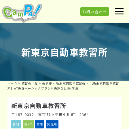
お問い合わせ
新東京自動車教習所
ホーム
>
教習所一覧
>
東京都
>
新東京自動車教習所
>
【新東京自動車教習
所】AT免許ベーシックプラン※免許なし※(学生)
新東京自動車教習所
〒187-0032 東京都小平市小川町1-2364
普AT
普MT
夜間
託児所