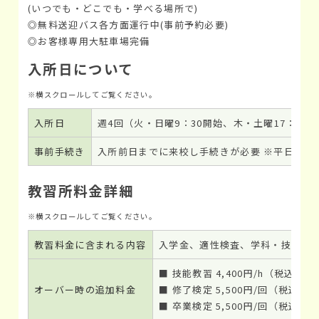
(いつでも・どこでも・学べる場所で)
◎無料送迎バス各方面運行中(事前予約必要)
◎お客様専用大駐車場完備
入所日について
入所日
週4回（火・日曜9：30開始、木・土曜17：30
事前手続き
入所前日までに来校し手続きが必要 ※平日・祝日9：
教習所料金詳細
教習料金に含まれる内容
入学金、適性検査、学科・技能教
■ 技能教習 4,400円/h（税込）
オーバー時の追加料金
■ 修了検定 5,500円/回（税込）
■ 卒業検定 5,500円/回（税込）