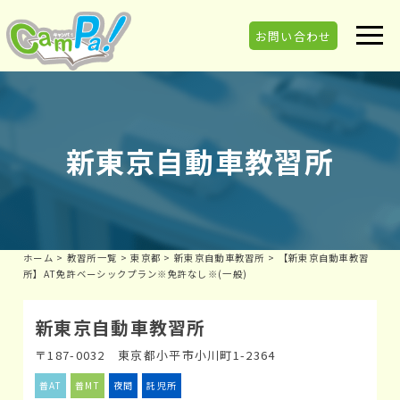
お問い合わせ
新東京自動車教習所
ホーム
>
教習所一覧
>
東京都
>
新東京自動車教習所
>
【新東京自動車教習
所】AT免許ベーシックプラン※免許なし※(一般)
新東京自動車教習所
〒187-0032 東京都小平市小川町1-2364
普AT
普MT
夜間
託児所