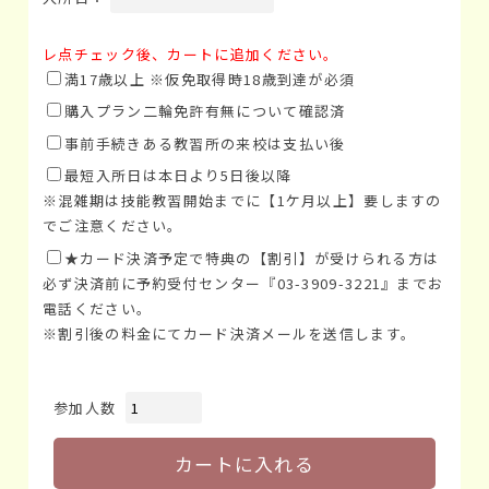
レ点チェック後、カートに追加ください。
満17歳以上 ※仮免取得時18歳到達が必須
購入プラン二輪免許有無について確認済
事前手続きある教習所の来校は支払い後
最短入所日は本日より5日後以降
※混雑期は技能教習開始までに【1ケ月以上】要しますの
でご注意ください。
★カード決済予定で特典の【割引】が受けられる方は
必ず決済前に予約受付センター『03-3909-3221』までお
電話ください。
※割引後の料金にてカード決済メールを送信します。
参加人数
カートに入れる