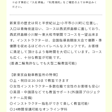
※必ず事前に「入校資格」「利用規約」をご確認の上でお申込みく
ださい。
新東京の歴史は何と半世紀以上!小平市小川町に位置し、
入口は青梅街道沿い、コースは西武拝島線に面しており、
西武拝島線小川駅～東大和市駅間でコースを一望出来ま
す。インストラクターは、全国指導員競技大会で優勝・準
優勝を収めるほどのハイレベルなスタッフです。お客様
に満足して頂けるよう毎時間を大切にしています。コース
も広く、十分な教習が可能です。
(普通二輪免許なしでも大型二輪教習可能)
【新東京自動車教習所の特徴】
◎土・祝日は20:30まで教習できます
◎女性インストラクター多数在籍で女性のお客様も安心!
◎英語・中国語などでも教習サポート(外国語プロジェク
トチーム完備)
◎インストラクター指名ができて楽しく教習可能!
◎24時間受講可能なオンライン学科