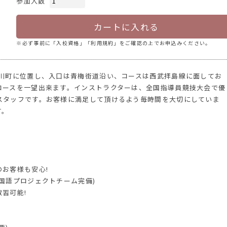
参加人数
カートに入れる
※必ず事前に「入校資格」「利用規約」をご確認の上でお申込みください。
小川町に位置し、入口は青梅街道沿い、コースは西武拝島線に面してお
コースを一望出来ます。インストラクターは、全国指導員競技大会で優
スタッフです。お客様に満足して頂けるよう毎時間を大切にしていま
す。
)
お客様も安心!
国語プロジェクトチーム完備)
習可能!