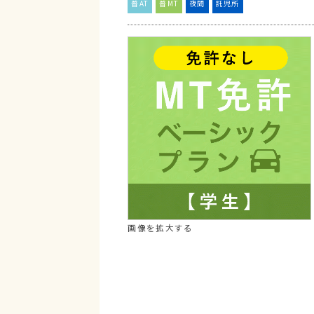
普AT
普MT
夜間
託児所
画像を拡大する