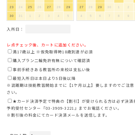
23
24
25
26
27
28
29
27
28
29
30
1
2
30
31
1
2
3
4
5
4
5
6
7
8
9
入所日：
レ点チェック後、カートに追加ください。
満17歳以上 ※仮免取得時18歳到達が必須
購入プラン二輪免許有無について確認済
事前手続きある教習所の来校は支払い後
最短入所日は本日より5日後以降
※混雑期は技能教習開始までに【1ケ月以上】要しますのでご注意
さい。
★カード決済予定で特典の【割引】が受けられる方は必ず決済
予約受付センター『03-3909-3221』までお電話ください。
※割引後の料金にてカード決済メールを送信します。