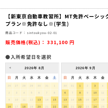
【新東京自動車教習所】MT免許ベーシッ
プラン※免許なし※(学生)
商品コード：
sintoukyou-02-01
販売価格(税込)：
331,100
円
●入所希望日を選択
2026
年
8月
2026
年
9月
日
月
火
水
木
金
土
日
月
火
水
木
金
26
27
28
29
30
31
1
30
31
1
2
3
4
2
3
4
5
6
7
8
6
7
8
9
10
11
9
10
11
12
13
14
15
13
14
15
16
17
18
16
17
18
19
20
21
22
20
21
22
23
24
25