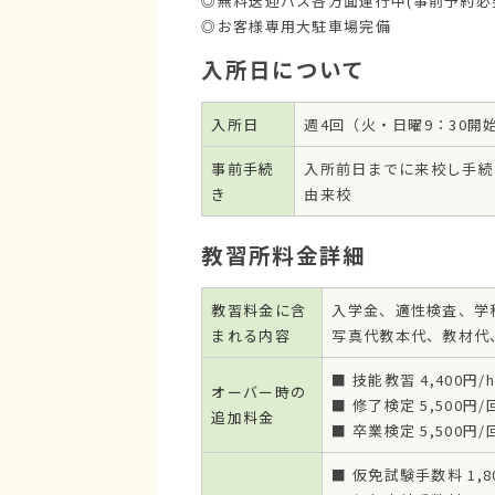
◎無料送迎バス各方面運行中(事前予約必
◎お客様専用大駐車場完備
入所日について
入所日
週4回（火・日曜9：30開
事前手続
入所前日までに来校し手続きが
き
由来校
教習所料金詳細
教習料金に含
入学金、適性検査、学
まれる内容
写真代教本代、教材代
■ 技能教習 4,400円
オーバー時の
■ 修了検定 5,500円
追加料金
■ 卒業検定 5,500円
■ 仮免試験手数料 1,