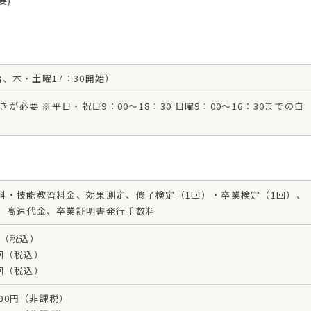
要)
始、木・土曜17：30開始）
必要 ※平日・祝日9：00～18：30 日曜9：00～16：30までの自
科・技能教習料金、効果測定、修了検定（1回）・卒業検定（1回）、
、高速代金、卒業証明書発行手数料
/h（税込）
/回（税込）
/回（税込）
800円（非課税）