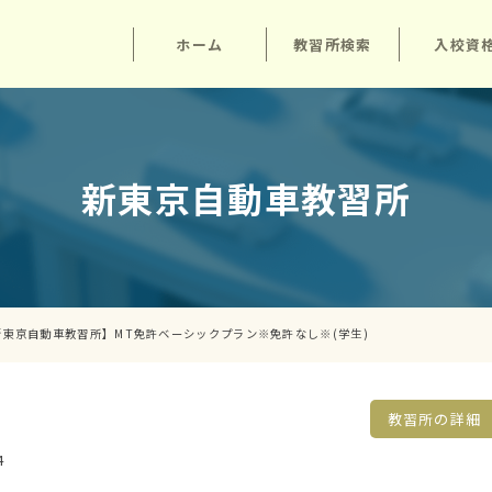
ホーム
教習所検索
入校資
新東京自動車教習所
新東京自動車教習所】MT免許ベーシックプラン※免許なし※(学生)
教習所の詳細
4