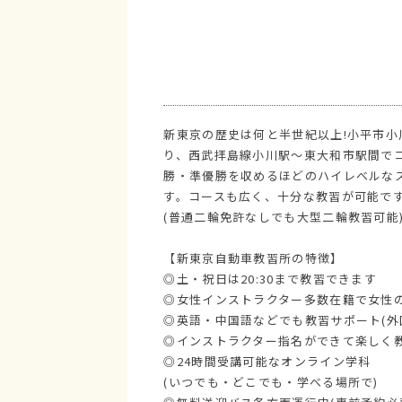
新東京の歴史は何と半世紀以上!小平市
り、西武拝島線小川駅～東大和市駅間で
勝・準優勝を収めるほどのハイレベルな
す。コースも広く、十分な教習が可能で
(普通二輪免許なしでも大型二輪教習可能
【新東京自動車教習所の特徴】
◎土・祝日は20:30まで教習できます
◎女性インストラクター多数在籍で女性の
◎英語・中国語などでも教習サポート(外
◎インストラクター指名ができて楽しく教
◎24時間受講可能なオンライン学科
(いつでも・どこでも・学べる場所で)