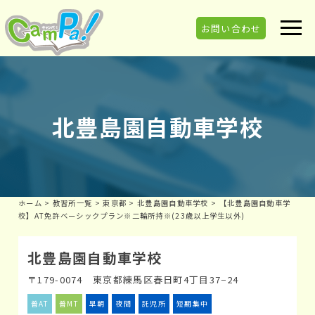
お問い合わせ
北豊島園自動車学校
ホーム
>
教習所一覧
>
東京都
>
北豊島園自動車学校
>
【北豊島園自動車学
校】AT免許ベーシックプラン※二輪所持※(23歳以上学生以外)
北豊島園自動車学校
〒179-0074 東京都練馬区春日町4丁目37−24
普AT
普MT
早朝
夜間
託児所
短期集中