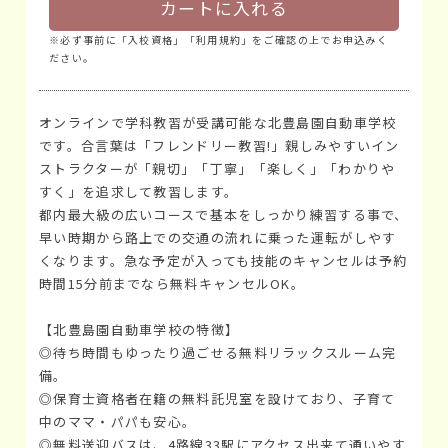
カートに入れる
※必ず事前に「入校資格」「利用規約」をご確認の上でお申込みく
ださい。
オンラインで学科教習が受講可能な北豊島園自動車学校
です。合言葉は「フレンドリー教習!」親しみやすいイン
ストラクターが「親切」「丁寧」「楽しく」「わかりや
すく」を追求して教習します。
都内最大級の広いコースで基本をしっかり練習する事で、
早い時期から路上での交通の流れに乗った運転がしやす
くなります。急な予定が入っても技能のキャンセルは予約
時間15分前までなら無料キャンセルOK。
【北豊島園自動車学校の特徴】
◎待ち時間もゆったり過ごせる無料リラックスルーム完
備。
◎保育士資格者在籍の無料託児室を設けており、子育て
中のママ・パパも安心。
◎無料送迎バスは、4路線33駅にアクセス出来て通いやす